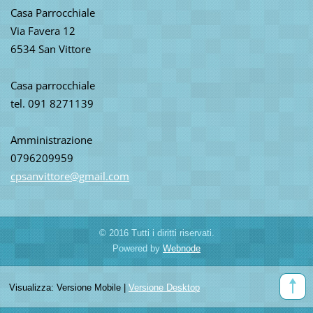
Casa Parrocchiale
Via Favera 12
6534 San Vittore
Casa parrocchiale
tel. 091 8271139
Amministrazione
0796209959
cpsanvit
tore@gma
il.com
© 2016 Tutti i diritti riservati.
Powered by
Webnode
Visualizza:
Versione Mobile
|
Versione Desktop